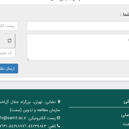
ما :
ارسال نظر
لی
نشانی:
تهران، ‌بزرگراه ‌جلال آل‌احم
سازمان مطالعه و تدوین‌ (سمت)
صلی
پست الکترونیکی:
nfo@samt.ac.ir
مت
تلفن:
٤٤٢٣٤٨٤٣، ٤٤٢٤٨٧٧٦، ٤٤٢٤٧٦٣١