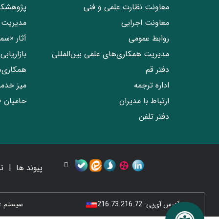
معاونت نظارت علمی و فنی
پژوهشکد
معاونت اجرایی
مدیریت 
روابط عمومی
آثار «س
مدیریت همکاری‌های علمی بین‌المللی
بازاریاب
دفتر قم
همکاری‌
اداره ترجمه
میز خدم
ارتباط با مدیران
حامیان 
دفتر تلفن
پیوند ها
ت
آدرس آی‌پی:
216.73.216.72
سیستم عامل