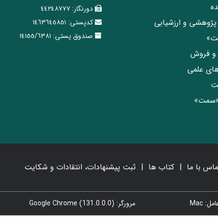
ه
دورنگار:
٤٤٢٤٨٧٧٧
پژوهشی و ارزشیابی
کدپستی:
١٤٦٣٦٤٥٨٥١
صندوق پستی:
١٤١٥٥/٦٣٨١
مت»
ی و فروش
های علمی
ت
«سمت»
ماس با ما
کتاب ها
ثبت پیشنهادات، انتقادات و شکایت
: Mac
مرورگر: Google Chrome (131.0.0.0)