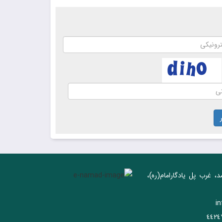
د، غرب پل يادگار‌امام(ره)‌،
i