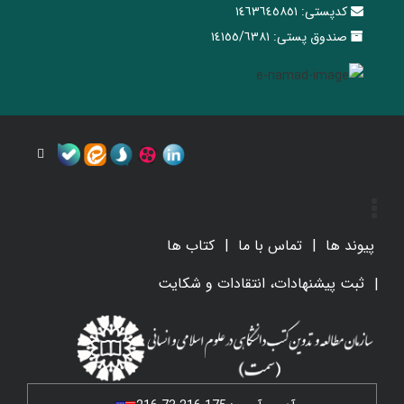
کدپستی:
١٤٦٣٦٤٥٨٥١
صندوق پستی:
١٤١٥٥/٦٣٨١
پیوند ها
تماس با ما
کتاب ها
ثبت پیشنهادات، انتقادات و شکایت