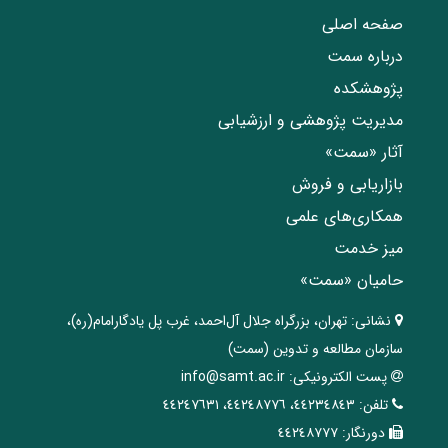
صفحه اصلی
درباره سمت
پژوهشکده
مدیریت پژوهشی و ارزشیابی
آثار «سمت»
بازاریابی و فروش
همکاری‌های علمی
میز خدمت
حامیان «سمت»
نشانی:
تهران، ‌بزرگراه ‌جلال آل‌احمد، غرب پل يادگار‌امام(ره)‌،
سازمان مطالعه و تدوین‌ (سمت)
پست الکترونیکی:
info@samt.ac.ir
تلفن:
٤٤٢٣٤٨٤٣، ٤٤٢٤٨٧٧٦، ٤٤٢٤٧٦٣١
دورنگار:
٤٤٢٤٨٧٧٧