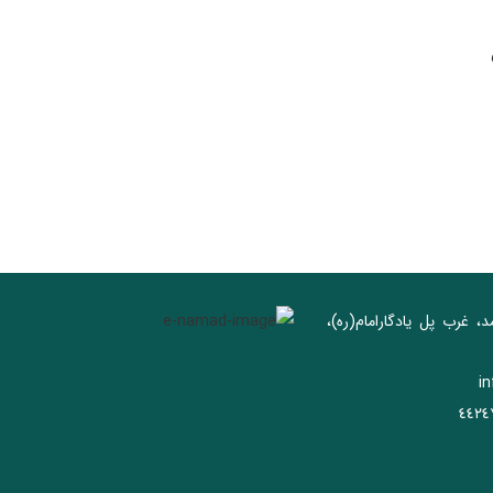
د، غرب پل يادگار‌امام(ره)‌،
i