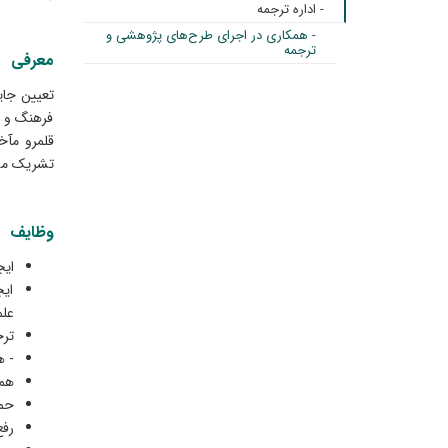
- اداره ترجمه
- همکاری در اجرای طرح‌های پژوهشی و
ترجمه
معرفی
تعیین جای
فرهنگ و ت
قلمرو مآخ
تشریک مسا
وظایف
ایج
ایج
عل
ترج
- ه
همک
حما
رفع