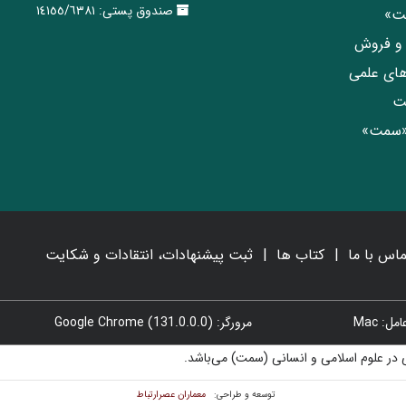
صندوق پستی:
١٤١٥٥/٦٣٨١
مت»
ی و فروش
های علمی
ت
«سمت»
ماس با ما
کتاب ها
ثبت پیشنهادات، انتقادات و شکایت
: Mac
مرورگر: Google Chrome (131.0.0.0)
در علوم اسلامی و انسانی (سمت) می‌باشد.
معماران عصر‌ارتباط
توسعه و طراحی: