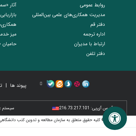
روابط عمومی
آثار «س
مدیریت همکاری‌های علمی بین‌المللی
بازاریاب
دفتر قم
همکاری‌
اداره ترجمه
میز خدم
ارتباط با مدیران
حامیان 
دفتر تلفن
پیوند ها
ت
آدرس آی‌پی:
216.73.217.101
سیستم عامل
© کلیه حقوق متعلق به سازمان مطالعه و تدوین کتب دانشگاهی 