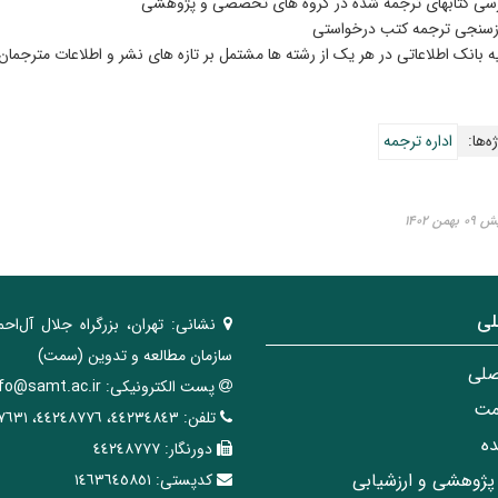
سی کتابهای ترجمه شده در گروه های تخصصی و پژوهشی
زسنجی ترجمه کتب درخواستی
ه بانک اطلاعاتی در هر یک از رشته ها مشتمل بر تازه های نشر و اطلاعات مترجمان
ه‌ها:
اداره ترجمه
ن ۱۴۰۲
لی
نشانی:
تهران، ‌بزرگراه ‌جلال آل‌احم
سازمان مطالعه و تدوین‌ (سمت)
صلی
پست الکترونیکی:
nfo@samt.ac.ir
مت
تلفن:
٤٤٢٣٤٨٤٣، ٤٤٢٤٨٧٧٦، ٤٤٢٤٧٦٣١
ه
دورنگار:
٤٤٢٤٨٧٧٧
پژوهشی و ارزشیابی
کدپستی:
١٤٦٣٦٤٥٨٥١