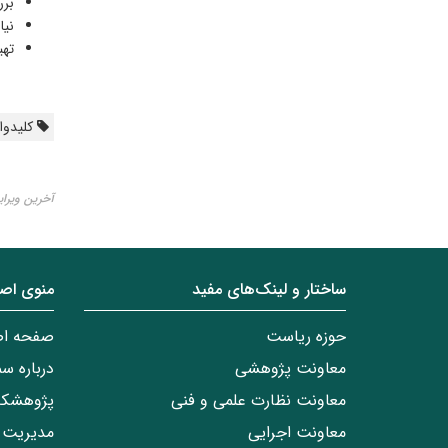
برر
نیا
تهی
کلیدواژ
آخرین ویرایش ۰۹ بهم
ساختار‌‌ و‌‌ لینک‌های مفید
منوی اص
حوزه ریاست
صفحه ا
معاونت پژوهشی
درباره س
معاونت نظارت علمی و فنی
پژوهشکد
معاونت اجرایی
مدیریت 