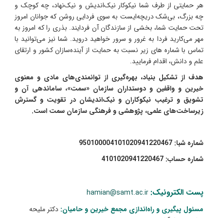
هر حمایتی از طرف شما نیکوکار نیک‌اندیش و نیک‌نهاد، چه کوچک و
چه بزرگ، بی‌شک دریچه‌ایست به سوی فردایی روشن که جوانان امروز
تحت حمایت شما، بخشی از سازندگان آن فردایند. بذری را که امروز به
مهر می‌کارید فردا به غرور و سرور خواهید دروید. شما نیز می‌توانید با
تماس با شماره های زیر نسبت به حمایت از آینده‌سازان کشور و ارتقای
علم و دانش، اقدام فرمایید.
هدف از تشکیل بنیاد، بهره‌‌گیری از توانمندی‌های مادی و معنوی
خیرین و واقفین و دوستداران سازمان «سمت»، ساماندهی آن و
تشویق و ترغیب نیکوکاران و نیک‌اندیشان در تقویت و گسترش
زیرساخت‌های علمی، پژوهشی و فرهنگی سازمان سمت است.
شماره شبا: 950100004101020941220467
شماره حساب: 4101020941220467
پست الکترونیک:
hamian@samt.ac.ir
مسئول پیگیری و راه‌اندازی مجمع خیرین و حامیان:
دکتر ملیحه