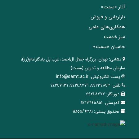
آثار «سمت»
بازاریابی و فروش
همکاری‌های علمی
میز خدمت
حامیان «سمت»
نشانی:
تهران، ‌بزرگراه ‌جلال آل‌احمد، غرب پل يادگار‌امام(ره)‌،
سازمان مطالعه و تدوین‌ (سمت)
پست الکترونیکی:
info@samt.ac.ir
تلفن:
٤٤٢٣٤٨٤٣، ٤٤٢٤٨٧٧٦، ٤٤٢٤٧٦٣١
دورنگار:
٤٤٢٤٨٧٧٧
کدپستی:
١٤٦٣٦٤٥٨٥١
صندوق پستی:
١٤١٥٥/٦٣٨١