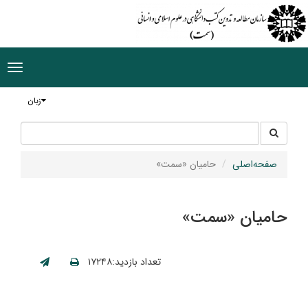
ggle
tion
زبان
جستجو
جستجو
در
سایت
صفحه‌اصلی
حامیان «سمت»
حامیان «سمت»
تعداد بازدید:۱۷۲۴۸