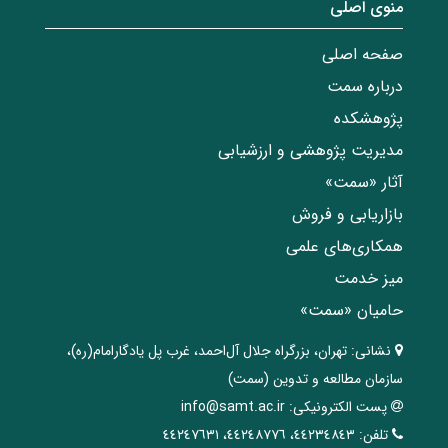
منوی اصلی
صفحه اصلی
درباره سمت
پژوهشکده
مدیریت پژوهشی و ارزشیابی
آثار «سمت»
بازاریابی و فروش
همکاری‌های علمی
میز خدمت
حامیان «سمت»
نشانی:
تهران، ‌بزرگراه ‌جلال آل‌احمد، غرب پل يادگار‌امام(ره)‌،
سازمان مطالعه و تدوین‌ (سمت)
پست الکترونیکی:
info@samt.ac.ir
تلفن:
٤٤٢٣٤٨٤٣، ٤٤٢٤٨٧٧٦، ٤٤٢٤٧٦٣١