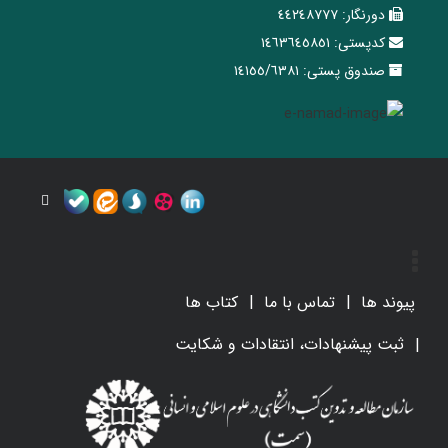
دورنگار:
٤٤٢٤٨٧٧٧
کدپستی:
١٤٦٣٦٤٥٨٥١
صندوق پستی:
١٤١٥٥/٦٣٨١
پیوند ها
تماس با ما
کتاب ها
ثبت پیشنهادات، انتقادات و شکایت