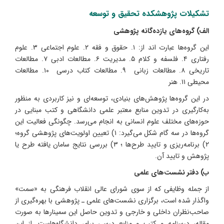
تشکیلات پژوهشکده تحقیق و توسعه
الف) گروه‌های یازده‌گانه پژوهشی
این گروه‌ها عبارت اند از: ۱. حقوق و فقه ۲. علوم اجتماعی ۳. علوم
رفتاری ۴. فلسفه و کلام ۵. مدیریت ۶. مطالعات ادبی ۷. مطالعات
تاریخی ۸. مطالعات زبانی ۹. مطالعات کتاب درسی ۱۰. مطالعات
محیطی ۱۱. هنر
در این گروه‌ها پژوهش‌های بنیادی، توسعه‌ای و نیز کاربردی به منظور
به‌کارگیری در تدوین منابع معتبر علمی دانشگاهی و کتب مبنایی در
حوزه‌های مختلف علوم انسانی به انجام می‌رسد. چگونگی فعالیت این
گروه‌ها در سه گام شکل می‌گیرد: ۱) تعیین اولویت‌های پژوهشی گروه؛
۲) برنامه‌ریزی و تایید طرح‌ها ؛ ۳) بررسی نتایج سامان یافته طرح یا
پژوهش و تایید آن.
ب) دفتر نشست‌های علمی
از جمله وظایفی که از سوی شورای عالی انقلاب فرهنگی به «سمت»
واگذار شده است، برگزاری نشست‌های علمی ـ پژوهشی با بهره‌گیری از
صاحب‌نظران داخلی و خارجی و تدوین حاصل این سمینارها به صورت
مقاله، درسنامه و کتب و منابع درسی برای دانشگاه‌هاست. از این