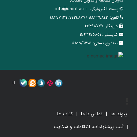
سازمان مطالعه و تدوین‌ (سمت)
پست الکترونیکی:
info@samt.ac.ir
تلفن:
٤٤٢٣٤٨٤٣، ٤٤٢٤٨٧٧٦، ٤٤٢٤٧٦٣١
دورنگار:
٤٤٢٤٨٧٧٧
کدپستی:
١٤٦٣٦٤٥٨٥١
صندوق پستی:
١٤١٥٥/٦٣٨١
پیوند ها
تماس با ما
کتاب ها
ثبت پیشنهادات، انتقادات و شکایت