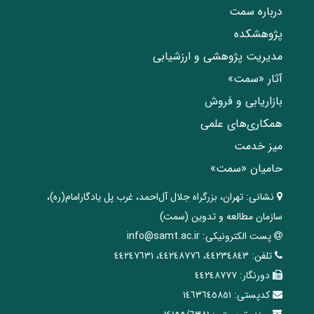
درباره سمت
پژوهشکده
مدیریت پژوهشی و ارزشیابی
آثار «سمت»
بازاریابی و فروش
همکاری‌های علمی
میز خدمت
حامیان «سمت»
نشانی:
تهران، ‌بزرگراه ‌جلال آل‌احمد، غرب پل يادگار‌امام(ره)‌،
سازمان مطالعه و تدوین‌ (سمت)
پست الکترونیکی:
info@samt.ac.ir
تلفن:
٤٤٢٣٤٨٤٣، ٤٤٢٤٨٧٧٦، ٤٤٢٤٧٦٣١
دورنگار:
٤٤٢٤٨٧٧٧
کدپستی:
١٤٦٣٦٤٥٨٥١