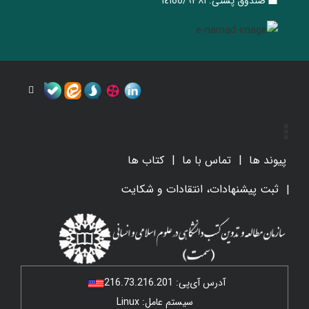
صندوق پستی:
١٤١٥٥/٦٣٨١
پیوند ها
تماس با ما
کتاب ها
ثبت پیشنهادات، انتقادات و شکایت
آدرس آی‌پی:
216.73.216.201
سیستم عامل: Linux